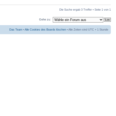
Die Suche ergab 3 Treffer • Seite
1
von
1
Gehe zu:
Das Team
•
Alle Cookies des Boards löschen
• Alle Zeiten sind UTC + 1 Stunde