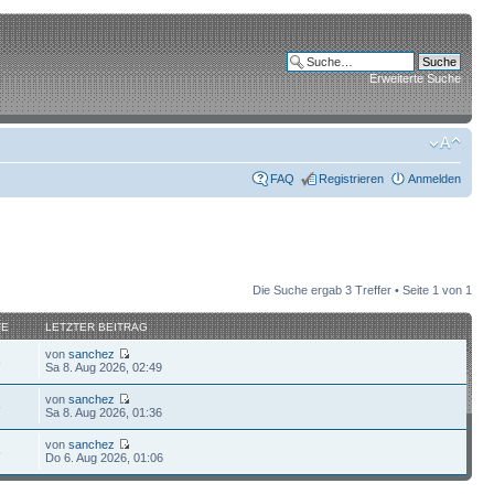
Erweiterte Suche
FAQ
Registrieren
Anmelden
Die Suche ergab 3 Treffer • Seite
1
von
1
FE
LETZTER BEITRAG
von
sanchez
8
Sa 8. Aug 2026, 02:49
von
sanchez
5
Sa 8. Aug 2026, 01:36
von
sanchez
5
Do 6. Aug 2026, 01:06