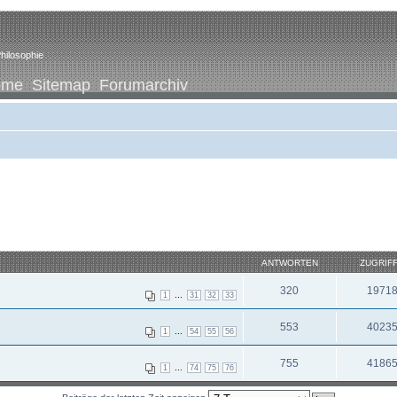
hilosophie
ome
Sitemap
Forumarchiv
ANTWORTEN
ZUGRIF
320
1971
...
1
31
32
33
553
4023
...
1
54
55
56
755
4186
...
1
74
75
76