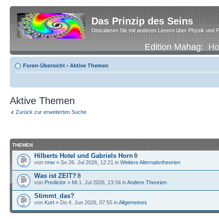
Das Prinzip des Seins
Diskutieren Sie mit anderen Lesern über Physik und P
Edition Mahag:
H
Foren-Übersicht
•
Aktive Themen
Aktive Themen
Zurück zur erweiterten Suche
THEMEN
Hilberts Hotel und Gabriels Horn
von
rmw
» So 26. Jul 2026, 12:21 in
Weitere Alternativtheorien
Was ist ZEIT?
von
Predictor
» Mi 1. Jul 2026, 13:34 in
Andere Theorien
Stimmt_das?
von
Kurt
» Do 4. Jun 2026, 07:55 in
Allgemeines