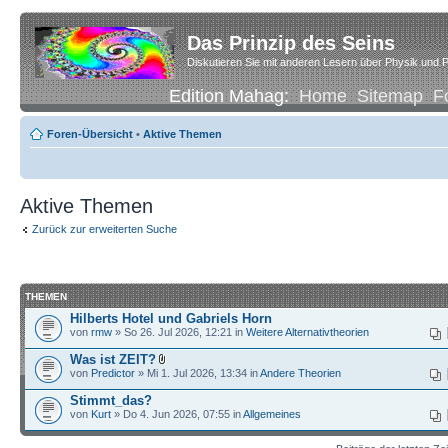
Das Prinzip des Seins
Diskutieren Sie mit anderen Lesern über Physik und P
Edition Mahag:
Home
Sitemap
F
Foren-Übersicht
•
Aktive Themen
Aktive Themen
Zurück zur erweiterten Suche
THEMEN
Hilberts Hotel und Gabriels Horn
von
rmw
» So 26. Jul 2026, 12:21 in
Weitere Alternativtheorien
Was ist ZEIT?
von
Predictor
» Mi 1. Jul 2026, 13:34 in
Andere Theorien
Stimmt_das?
von
Kurt
» Do 4. Jun 2026, 07:55 in
Allgemeines