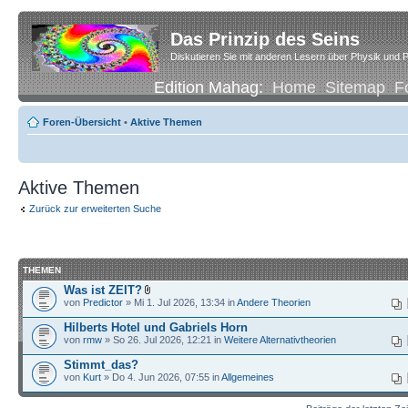
Das Prinzip des Seins
Diskutieren Sie mit anderen Lesern über Physik und P
Edition Mahag:
Home
Sitemap
F
Foren-Übersicht
•
Aktive Themen
Aktive Themen
Zurück zur erweiterten Suche
THEMEN
Was ist ZEIT?
von
Predictor
» Mi 1. Jul 2026, 13:34 in
Andere Theorien
Hilberts Hotel und Gabriels Horn
von
rmw
» So 26. Jul 2026, 12:21 in
Weitere Alternativtheorien
Stimmt_das?
von
Kurt
» Do 4. Jun 2026, 07:55 in
Allgemeines