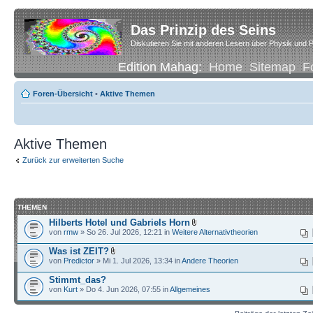
Das Prinzip des Seins
Diskutieren Sie mit anderen Lesern über Physik und P
Edition Mahag:
Home
Sitemap
F
Foren-Übersicht
•
Aktive Themen
Aktive Themen
Zurück zur erweiterten Suche
THEMEN
Hilberts Hotel und Gabriels Horn
von
rmw
» So 26. Jul 2026, 12:21 in
Weitere Alternativtheorien
Was ist ZEIT?
von
Predictor
» Mi 1. Jul 2026, 13:34 in
Andere Theorien
Stimmt_das?
von
Kurt
» Do 4. Jun 2026, 07:55 in
Allgemeines