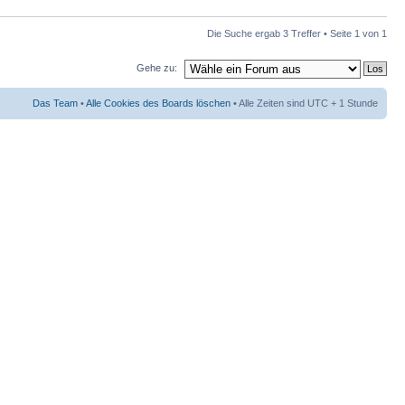
Die Suche ergab 3 Treffer • Seite
1
von
1
Gehe zu:
Das Team
•
Alle Cookies des Boards löschen
• Alle Zeiten sind UTC + 1 Stunde