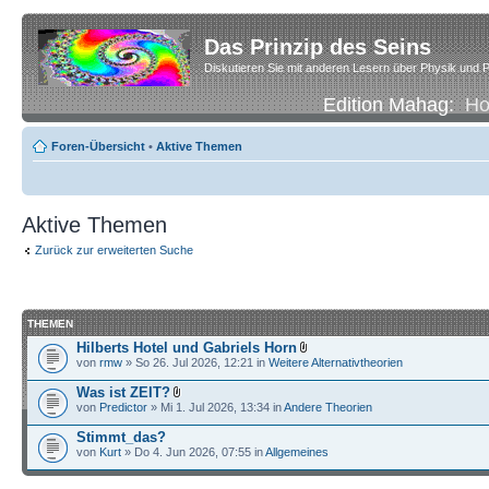
Das Prinzip des Seins
Diskutieren Sie mit anderen Lesern über Physik und P
Edition Mahag:
H
Foren-Übersicht
•
Aktive Themen
Aktive Themen
Zurück zur erweiterten Suche
THEMEN
Hilberts Hotel und Gabriels Horn
von
rmw
» So 26. Jul 2026, 12:21 in
Weitere Alternativtheorien
Was ist ZEIT?
von
Predictor
» Mi 1. Jul 2026, 13:34 in
Andere Theorien
Stimmt_das?
von
Kurt
» Do 4. Jun 2026, 07:55 in
Allgemeines