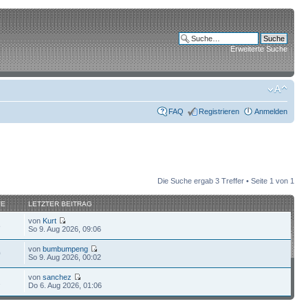
Erweiterte Suche
FAQ
Registrieren
Anmelden
Die Suche ergab 3 Treffer • Seite
1
von
1
FE
LETZTER BEITRAG
von
Kurt
8
So 9. Aug 2026, 09:06
von
bumbumpeng
0
So 9. Aug 2026, 00:02
von
sanchez
2
Do 6. Aug 2026, 01:06