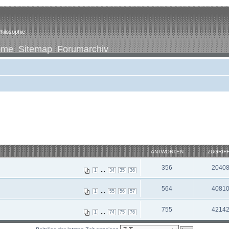
hilosophie
ome
Sitemap
Forumarchiv
ANTWORTEN
ZUGRIF
356
2040
...
1
34
35
36
564
4081
...
1
55
56
57
755
4214
...
1
74
75
76