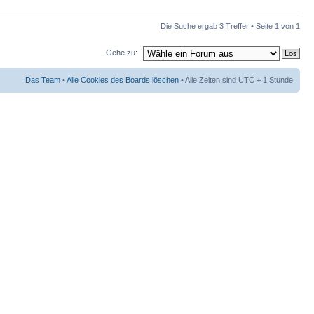
Die Suche ergab 3 Treffer • Seite
1
von
1
Gehe zu:
Das Team
•
Alle Cookies des Boards löschen
• Alle Zeiten sind UTC + 1 Stunde