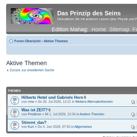
Das Prinzip des Seins
Diskutieren Sie mit anderen Lesern über Physik und P
Edition Mahag:
Home
Sitemap
F
Foren-Übersicht
•
Aktive Themen
Aktive Themen
Zurück zur erweiterten Suche
THEMEN
Hilberts Hotel und Gabriels Horn
von
rmw
» So 26. Jul 2026, 12:21 in
Weitere Alternativtheorien
Was ist ZEIT?
von
Predictor
» Mi 1. Jul 2026, 13:34 in
Andere Theorien
Stimmt_das?
von
Kurt
» Do 4. Jun 2026, 07:55 in
Allgemeines