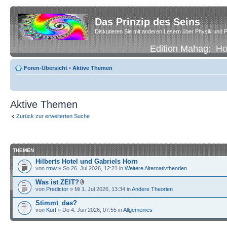
Das Prinzip des Seins
Diskutieren Sie mit anderen Lesern über Physik und P
Edition Mahag:
H
Foren-Übersicht
•
Aktive Themen
Aktive Themen
Zurück zur erweiterten Suche
THEMEN
Hilberts Hotel und Gabriels Horn
von
rmw
» So 26. Jul 2026, 12:21 in
Weitere Alternativtheorien
Was ist ZEIT?
von
Predictor
» Mi 1. Jul 2026, 13:34 in
Andere Theorien
Stimmt_das?
von
Kurt
» Do 4. Jun 2026, 07:55 in
Allgemeines