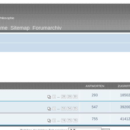
hilosophie
ome
Sitemap
Forumarchiv
ANTWORTEN
ZUGRIF
293
1850
...
1
28
29
30
547
3920
...
1
53
54
55
755
4141
...
1
74
75
76