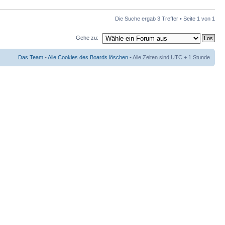
Die Suche ergab 3 Treffer • Seite
1
von
1
Gehe zu:
Das Team
•
Alle Cookies des Boards löschen
• Alle Zeiten sind UTC + 1 Stunde