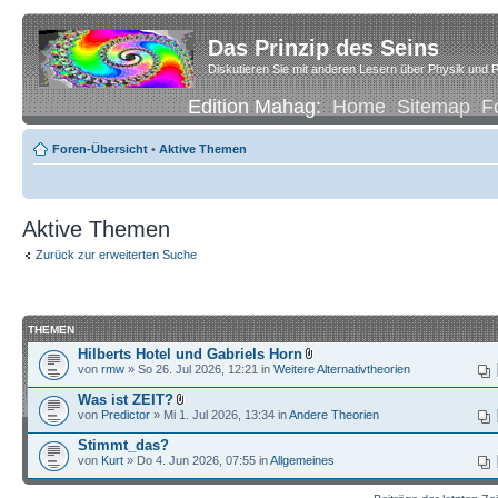
Das Prinzip des Seins
Diskutieren Sie mit anderen Lesern über Physik und P
Edition Mahag:
Home
Sitemap
F
Foren-Übersicht
•
Aktive Themen
Aktive Themen
Zurück zur erweiterten Suche
THEMEN
Hilberts Hotel und Gabriels Horn
von
rmw
» So 26. Jul 2026, 12:21 in
Weitere Alternativtheorien
Was ist ZEIT?
von
Predictor
» Mi 1. Jul 2026, 13:34 in
Andere Theorien
Stimmt_das?
von
Kurt
» Do 4. Jun 2026, 07:55 in
Allgemeines