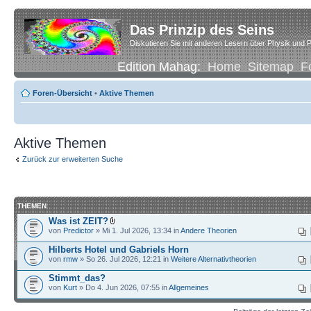
Das Prinzip des Seins
Diskutieren Sie mit anderen Lesern über Physik und P
Edition Mahag:
Home
Sitemap
F
Foren-Übersicht
•
Aktive Themen
Aktive Themen
Zurück zur erweiterten Suche
THEMEN
Was ist ZEIT?
von
Predictor
» Mi 1. Jul 2026, 13:34 in
Andere Theorien
Hilberts Hotel und Gabriels Horn
von
rmw
» So 26. Jul 2026, 12:21 in
Weitere Alternativtheorien
Stimmt_das?
von
Kurt
» Do 4. Jun 2026, 07:55 in
Allgemeines