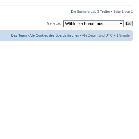
Die Suche ergab 3 Treffer • Seite
1
von
1
Gehe zu:
Das Team
•
Alle Cookies des Boards löschen
• Alle Zeiten sind UTC + 1 Stunde