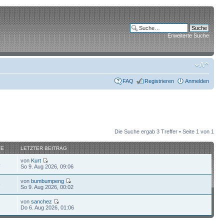
Erweiterte Suche
FAQ
Registrieren
Anmelden
Die Suche ergab 3 Treffer • Seite
1
von
1
FE
LETZTER BEITRAG
von
Kurt
4
So 9. Aug 2026, 09:06
von
bumbumpeng
9
So 9. Aug 2026, 00:02
von
sanchez
7
Do 6. Aug 2026, 01:06