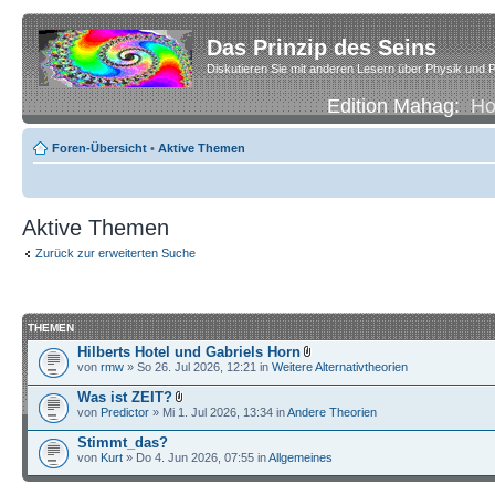
Das Prinzip des Seins
Diskutieren Sie mit anderen Lesern über Physik und P
Edition Mahag:
H
Foren-Übersicht
•
Aktive Themen
Aktive Themen
Zurück zur erweiterten Suche
THEMEN
Hilberts Hotel und Gabriels Horn
von
rmw
» So 26. Jul 2026, 12:21 in
Weitere Alternativtheorien
Was ist ZEIT?
von
Predictor
» Mi 1. Jul 2026, 13:34 in
Andere Theorien
Stimmt_das?
von
Kurt
» Do 4. Jun 2026, 07:55 in
Allgemeines