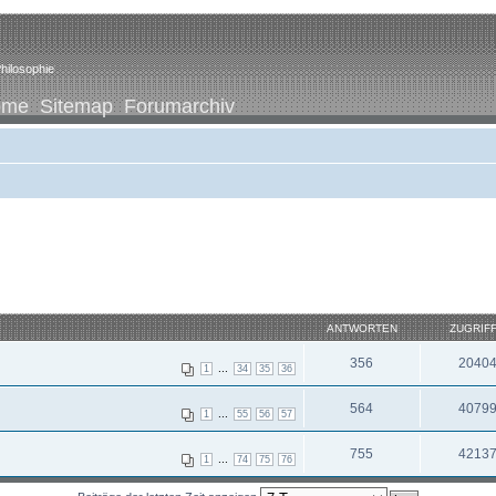
hilosophie
ome
Sitemap
Forumarchiv
ANTWORTEN
ZUGRIF
356
2040
...
1
34
35
36
564
4079
...
1
55
56
57
755
4213
...
1
74
75
76