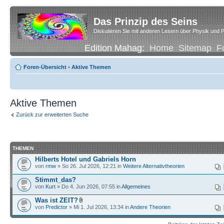
Das Prinzip des Seins
Diskutieren Sie mit anderen Lesern über Physik und P
Edition Mahag:
Home
Sitemap
F
Foren-Übersicht
•
Aktive Themen
Aktive Themen
Zurück zur erweiterten Suche
THEMEN
Hilberts Hotel und Gabriels Horn
von
rmw
» So 26. Jul 2026, 12:21 in
Weitere Alternativtheorien
Stimmt_das?
von
Kurt
» Do 4. Jun 2026, 07:55 in
Allgemeines
Was ist ZEIT?
von
Predictor
» Mi 1. Jul 2026, 13:34 in
Andere Theorien