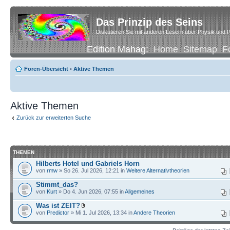
Das Prinzip des Seins
Diskutieren Sie mit anderen Lesern über Physik und P
Edition Mahag:
Home
Sitemap
F
Foren-Übersicht
•
Aktive Themen
Aktive Themen
Zurück zur erweiterten Suche
THEMEN
Hilberts Hotel und Gabriels Horn
von
rmw
» So 26. Jul 2026, 12:21 in
Weitere Alternativtheorien
Stimmt_das?
von
Kurt
» Do 4. Jun 2026, 07:55 in
Allgemeines
Was ist ZEIT?
von
Predictor
» Mi 1. Jul 2026, 13:34 in
Andere Theorien