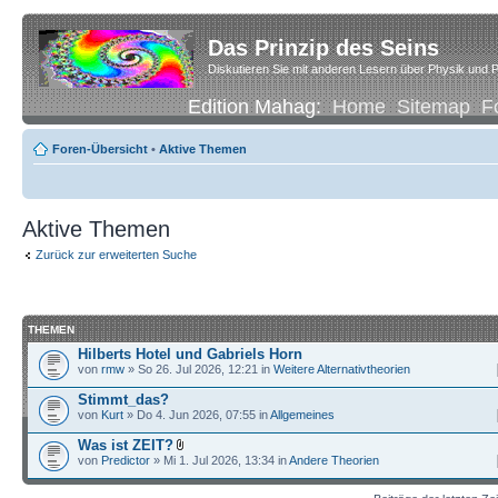
Das Prinzip des Seins
Diskutieren Sie mit anderen Lesern über Physik und P
Edition Mahag:
Home
Sitemap
F
Foren-Übersicht
•
Aktive Themen
Aktive Themen
Zurück zur erweiterten Suche
THEMEN
Hilberts Hotel und Gabriels Horn
von
rmw
» So 26. Jul 2026, 12:21 in
Weitere Alternativtheorien
Stimmt_das?
von
Kurt
» Do 4. Jun 2026, 07:55 in
Allgemeines
Was ist ZEIT?
von
Predictor
» Mi 1. Jul 2026, 13:34 in
Andere Theorien