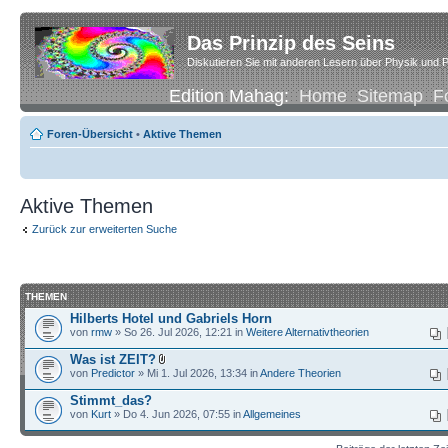
Das Prinzip des Seins
Diskutieren Sie mit anderen Lesern über Physik und P
Edition Mahag:
Home
Sitemap
F
Foren-Übersicht
•
Aktive Themen
Aktive Themen
Zurück zur erweiterten Suche
THEMEN
Hilberts Hotel und Gabriels Horn
von
rmw
» So 26. Jul 2026, 12:21 in
Weitere Alternativtheorien
Was ist ZEIT?
von
Predictor
» Mi 1. Jul 2026, 13:34 in
Andere Theorien
Stimmt_das?
von
Kurt
» Do 4. Jun 2026, 07:55 in
Allgemeines