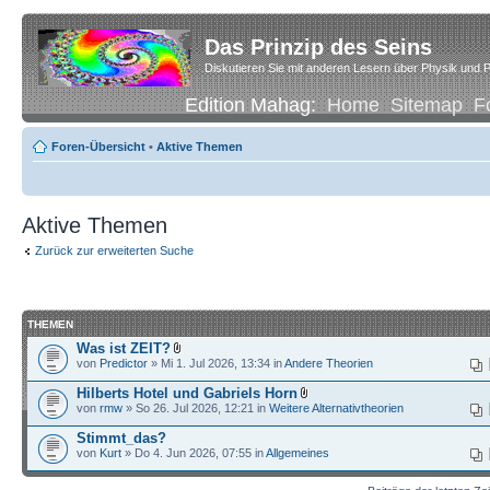
Das Prinzip des Seins
Diskutieren Sie mit anderen Lesern über Physik und P
Edition Mahag:
Home
Sitemap
F
Foren-Übersicht
•
Aktive Themen
Aktive Themen
Zurück zur erweiterten Suche
THEMEN
Was ist ZEIT?
von
Predictor
» Mi 1. Jul 2026, 13:34 in
Andere Theorien
Hilberts Hotel und Gabriels Horn
von
rmw
» So 26. Jul 2026, 12:21 in
Weitere Alternativtheorien
Stimmt_das?
von
Kurt
» Do 4. Jun 2026, 07:55 in
Allgemeines