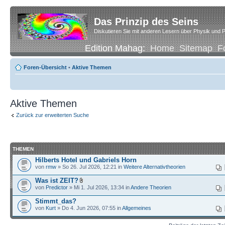
Das Prinzip des Seins
Diskutieren Sie mit anderen Lesern über Physik und P
Edition Mahag:
Home
Sitemap
F
Foren-Übersicht
•
Aktive Themen
Aktive Themen
Zurück zur erweiterten Suche
THEMEN
Hilberts Hotel und Gabriels Horn
von
rmw
» So 26. Jul 2026, 12:21 in
Weitere Alternativtheorien
Was ist ZEIT?
von
Predictor
» Mi 1. Jul 2026, 13:34 in
Andere Theorien
Stimmt_das?
von
Kurt
» Do 4. Jun 2026, 07:55 in
Allgemeines