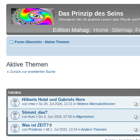
Das Prinzip des Seins
Diskutieren Sie mit anderen Lesern über Physik und P
Edition Mahag:
Home
Sitemap
F
Foren-Übersicht
•
Aktive Themen
Aktive Themen
Zurück zur erweiterten Suche
THEMEN
Hilberts Hotel und Gabriels Horn
von
rmw
» So 26. Jul 2026, 12:21 in
Weitere Alternativtheorien
Stimmt_das?
von
Kurt
» Do 4. Jun 2026, 07:55 in
Allgemeines
Was ist ZEIT?
von
Predictor
» Mi 1. Jul 2026, 13:34 in
Andere Theorien