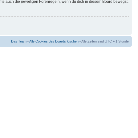
hte auch die jeweiligen Forenregeln, wenn du dich in diesem Board bewegst.
Das Team
•
Alle Cookies des Boards löschen
• Alle Zeiten sind UTC + 1 Stunde