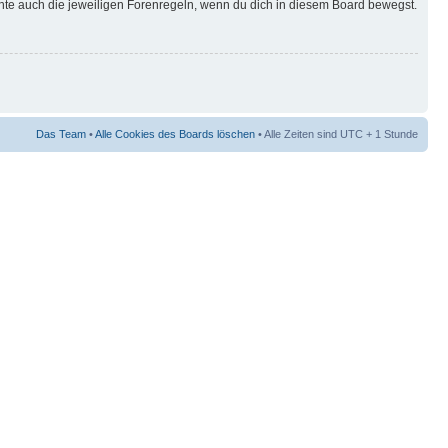
hte auch die jeweiligen Forenregeln, wenn du dich in diesem Board bewegst.
Das Team
•
Alle Cookies des Boards löschen
• Alle Zeiten sind UTC + 1 Stunde