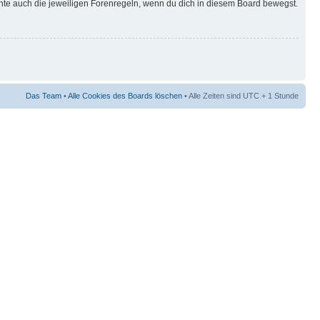
hte auch die jeweiligen Forenregeln, wenn du dich in diesem Board bewegst.
Das Team
•
Alle Cookies des Boards löschen
• Alle Zeiten sind UTC + 1 Stunde