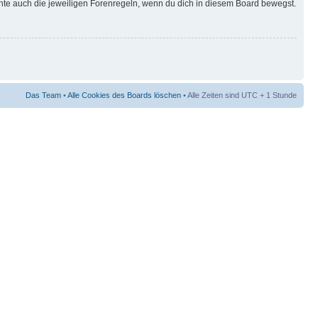
hte auch die jeweiligen Forenregeln, wenn du dich in diesem Board bewegst.
Das Team
•
Alle Cookies des Boards löschen
• Alle Zeiten sind UTC + 1 Stunde