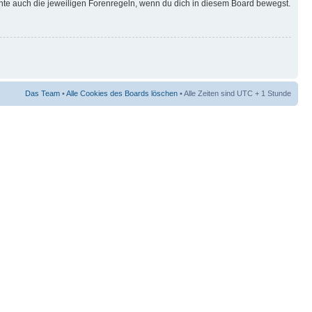
hte auch die jeweiligen Forenregeln, wenn du dich in diesem Board bewegst.
Das Team
•
Alle Cookies des Boards löschen
• Alle Zeiten sind UTC + 1 Stunde