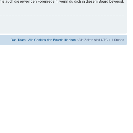
hte auch die jeweiligen Forenregeln, wenn du dich in diesem Board bewegst.
Das Team
•
Alle Cookies des Boards löschen
• Alle Zeiten sind UTC + 1 Stunde