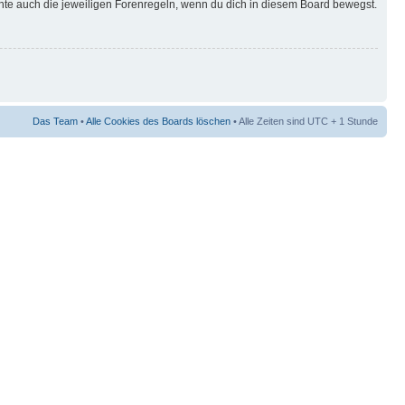
hte auch die jeweiligen Forenregeln, wenn du dich in diesem Board bewegst.
Das Team
•
Alle Cookies des Boards löschen
• Alle Zeiten sind UTC + 1 Stunde