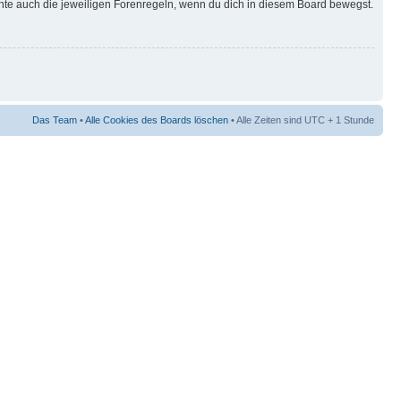
hte auch die jeweiligen Forenregeln, wenn du dich in diesem Board bewegst.
Das Team
•
Alle Cookies des Boards löschen
• Alle Zeiten sind UTC + 1 Stunde