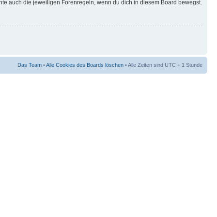
hte auch die jeweiligen Forenregeln, wenn du dich in diesem Board bewegst.
Das Team
•
Alle Cookies des Boards löschen
• Alle Zeiten sind UTC + 1 Stunde