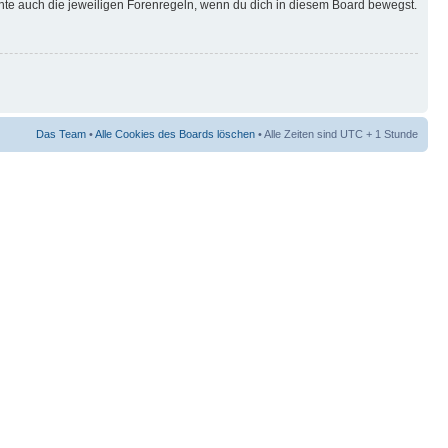
hte auch die jeweiligen Forenregeln, wenn du dich in diesem Board bewegst.
Das Team
•
Alle Cookies des Boards löschen
• Alle Zeiten sind UTC + 1 Stunde