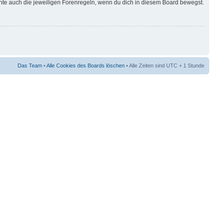
hte auch die jeweiligen Forenregeln, wenn du dich in diesem Board bewegst.
Das Team
•
Alle Cookies des Boards löschen
• Alle Zeiten sind UTC + 1 Stunde