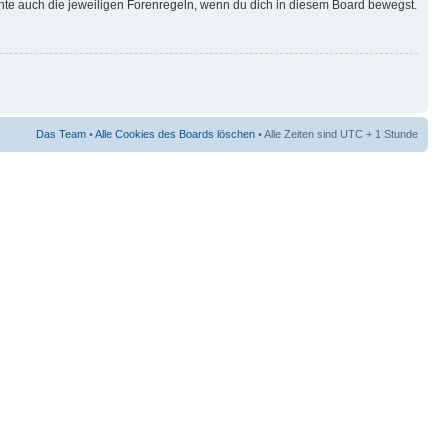
hte auch die jeweiligen Forenregeln, wenn du dich in diesem Board bewegst.
Das Team
•
Alle Cookies des Boards löschen
• Alle Zeiten sind UTC + 1 Stunde