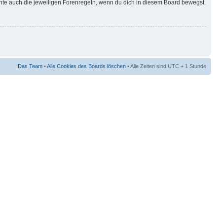
hte auch die jeweiligen Forenregeln, wenn du dich in diesem Board bewegst.
Das Team
•
Alle Cookies des Boards löschen
• Alle Zeiten sind UTC + 1 Stunde