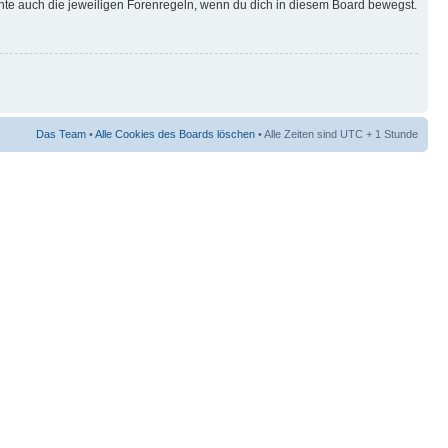
hte auch die jeweiligen Forenregeln, wenn du dich in diesem Board bewegst.
Das Team
•
Alle Cookies des Boards löschen
• Alle Zeiten sind UTC + 1 Stunde