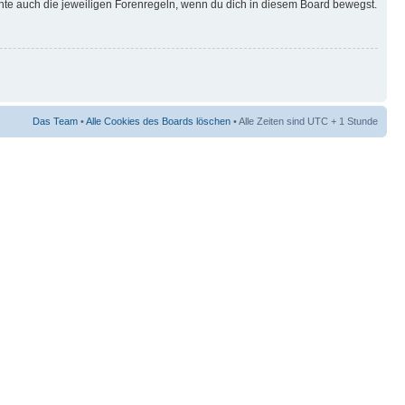
hte auch die jeweiligen Forenregeln, wenn du dich in diesem Board bewegst.
Das Team
•
Alle Cookies des Boards löschen
• Alle Zeiten sind UTC + 1 Stunde