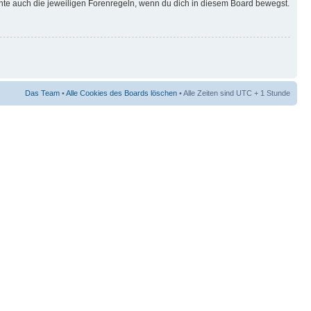
hte auch die jeweiligen Forenregeln, wenn du dich in diesem Board bewegst.
Das Team
•
Alle Cookies des Boards löschen
• Alle Zeiten sind UTC + 1 Stunde