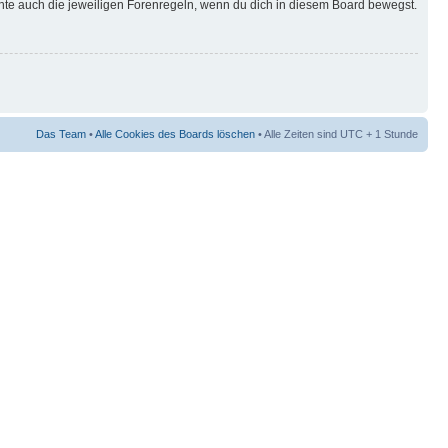
hte auch die jeweiligen Forenregeln, wenn du dich in diesem Board bewegst.
Das Team
•
Alle Cookies des Boards löschen
• Alle Zeiten sind UTC + 1 Stunde