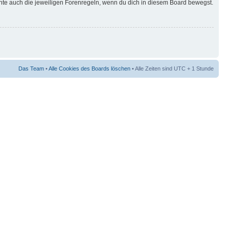
hte auch die jeweiligen Forenregeln, wenn du dich in diesem Board bewegst.
Das Team
•
Alle Cookies des Boards löschen
• Alle Zeiten sind UTC + 1 Stunde