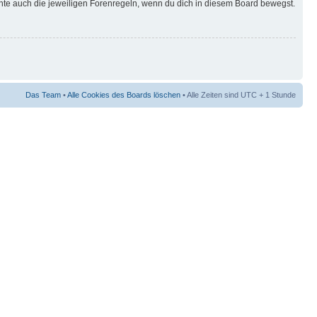
hte auch die jeweiligen Forenregeln, wenn du dich in diesem Board bewegst.
Das Team
•
Alle Cookies des Boards löschen
• Alle Zeiten sind UTC + 1 Stunde