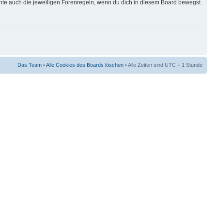
hte auch die jeweiligen Forenregeln, wenn du dich in diesem Board bewegst.
Das Team
•
Alle Cookies des Boards löschen
• Alle Zeiten sind UTC + 1 Stunde