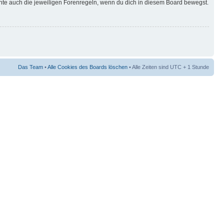
hte auch die jeweiligen Forenregeln, wenn du dich in diesem Board bewegst.
Das Team
•
Alle Cookies des Boards löschen
• Alle Zeiten sind UTC + 1 Stunde