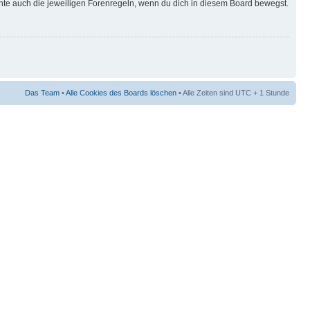
hte auch die jeweiligen Forenregeln, wenn du dich in diesem Board bewegst.
Das Team
•
Alle Cookies des Boards löschen
• Alle Zeiten sind UTC + 1 Stunde