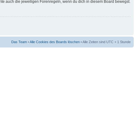
hte auch die jeweiligen Forenregeln, wenn du dich in diesem Board bewegst.
Das Team
•
Alle Cookies des Boards löschen
• Alle Zeiten sind UTC + 1 Stunde