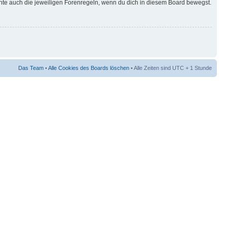
hte auch die jeweiligen Forenregeln, wenn du dich in diesem Board bewegst.
Das Team
•
Alle Cookies des Boards löschen
• Alle Zeiten sind UTC + 1 Stunde