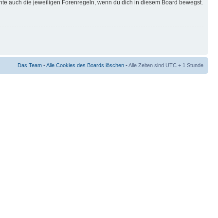
hte auch die jeweiligen Forenregeln, wenn du dich in diesem Board bewegst.
Das Team
•
Alle Cookies des Boards löschen
• Alle Zeiten sind UTC + 1 Stunde