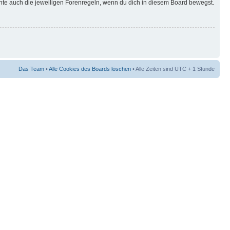
hte auch die jeweiligen Forenregeln, wenn du dich in diesem Board bewegst.
Das Team
•
Alle Cookies des Boards löschen
• Alle Zeiten sind UTC + 1 Stunde