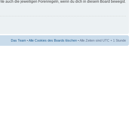
hte auch die jeweiligen Forenregeln, wenn du dich in diesem Board bewegst.
Das Team
•
Alle Cookies des Boards löschen
• Alle Zeiten sind UTC + 1 Stunde