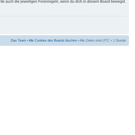
hte auch die jeweiligen Forenregeln, wenn du dich in diesem Board bewegst.
Das Team
•
Alle Cookies des Boards löschen
• Alle Zeiten sind UTC + 1 Stunde