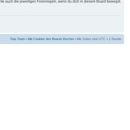
hte auch die jeweiligen Forenregeln, wenn du dich in diesem Board bewegst.
Das Team
•
Alle Cookies des Boards löschen
• Alle Zeiten sind UTC + 1 Stunde