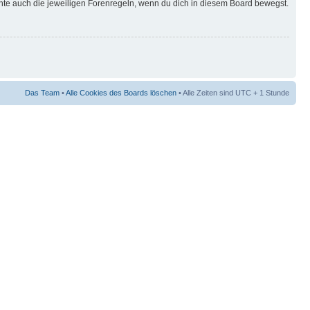
hte auch die jeweiligen Forenregeln, wenn du dich in diesem Board bewegst.
Das Team
•
Alle Cookies des Boards löschen
• Alle Zeiten sind UTC + 1 Stunde