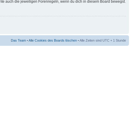
hte auch die jeweiligen Forenregeln, wenn du dich in diesem Board bewegst.
Das Team
•
Alle Cookies des Boards löschen
• Alle Zeiten sind UTC + 1 Stunde