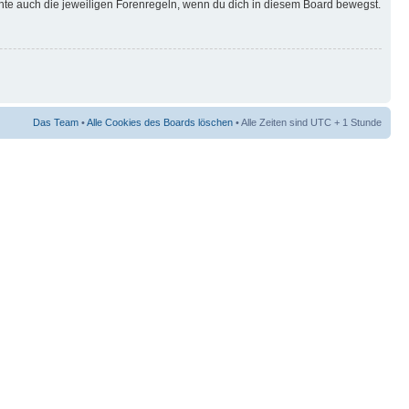
hte auch die jeweiligen Forenregeln, wenn du dich in diesem Board bewegst.
Das Team
•
Alle Cookies des Boards löschen
• Alle Zeiten sind UTC + 1 Stunde